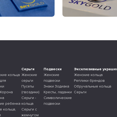
а
Серьги
Подвески
Эксклюзивные украше
ские кольца
Женские
Женские
Женские кольца
 для
серьги
подвески
Реплики брендов
ки
Пусеты
Знаки Зодиака
Обручальные кольца
 Корона
(гвоздики)
Кресты, ладанки
Серьги
 на
Серьги -
Символические
ие ребенка
кольца
подвески
е кольца,
Серьги с
и
жемчугом