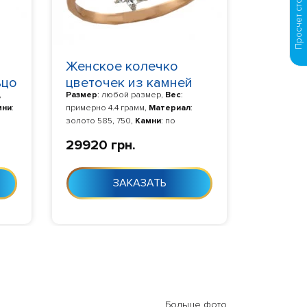
Женское колечко
ьцо
цветочек из камней
,
Размер
: любой размер,
Вес
:
ов
100660
мни
:
примерно 4.4 грамм,
Материал
:
золото 585, 750,
Камни
: по
0-24
умолчанию фианит,
Изготовление
:
29920 грн.
Изготовление 10-24 дня с момента
заказа
ЗАКАЗАТЬ
Больше фото