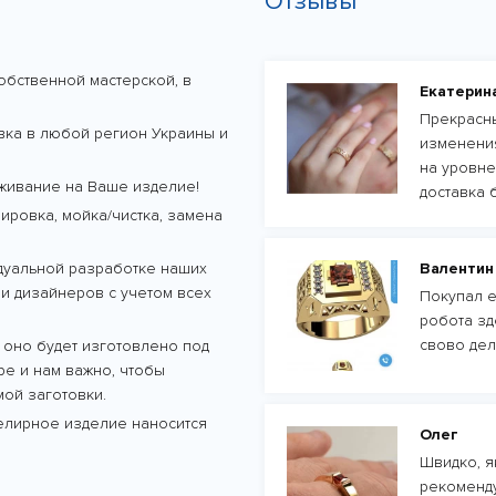
Отзывы
обственной мастерской, в
Екатерин
Прекрасны
авка в любой регион Украины и
изменения
на уровне
живание на Ваше изделие!
доставка 
ровка, мойка/чистка, замена
дуальной разработке наших
Валентин
и дизайнеров с учетом всех
Покупал е
робота зд
свово дел
 оно будет изготовлено под
тре и нам важно, чтобы
ой заготовки.
велирное изделие наносится
Олег
Швидко, як
рекоменду