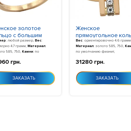
нское золотое
Женское
льцо с большим
прямоугольное кол
мер
: любой размер,
Вес
:
Вес
: ориентировочно 4.6 грамм
альным камнем
с дорожкой фианит
ерно 4.7 грамм,
Материал
:
Материал
: золото 585, 750,
Ка
0610
100650
то 585, 750,
Камни
: по
по умолчанию фианит,
лчанию фианит,
Изготовление
:
Изготовление
: Изготовление 1
960 грн.
31280 грн.
товление 10-24 дня с момента
дня с момента заказа
аза
ЗАКАЗАТЬ
ЗАКАЗАТЬ