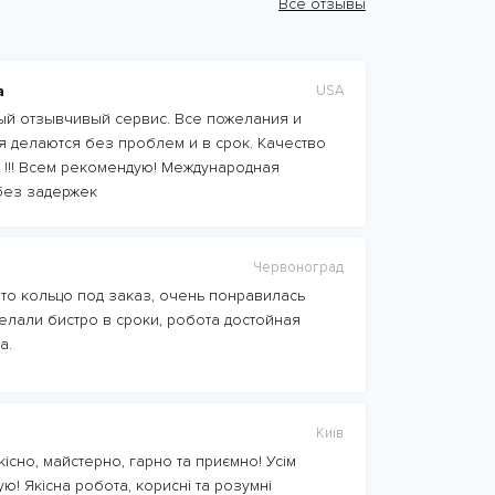
Все отзывы
а
USA
й отзывчивый сервис. Все пожелания и
 делаются без проблем и в срок. Качество
 !!! Всем рекомендую! Международная
без задержек
Червоноград
то кольцо под заказ, очень понравилась
елали бистро в сроки, робота достойная
а.
Київ
існо, майстерно, гарно та приємно! Усім
ю! Якісна робота, корисні та розумні