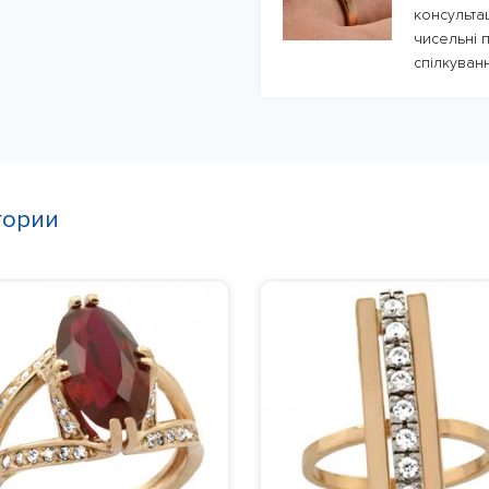
консульта
чисельні п
спілкуванн
гории