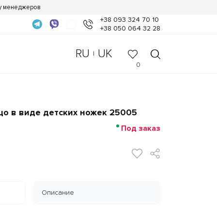
 у менеджеров
+38 093 324 70 10
+38 050 064 32 28
RU
UK
|
0
цо в виде детских ножек 25005
Под заказ
Описание