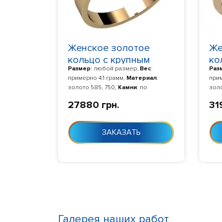
Женское золотое
Же
кольцо с крупным
ко
Размер
: любой размер,
Вес
:
Раз
фианитом овальной
ов
примерно 4.1 грамм,
Материал
:
прим
формы 1241
10
золото 585, 750,
Камни
: по
золо
умолчанию фианит,
Изготовление
:
умо
27880 грн.
31
Изготовление 10-24 дня с момента
Изго
заказа
зак
ЗАКАЗАТЬ
Галерея наших работ