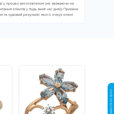
ції у процесі виготовлення (не зважаючи на
итання клієнтів у будь який час дня))) Приємне
я та чудовий результат, якого очікує клієнт.
Просчет стоимости по фото