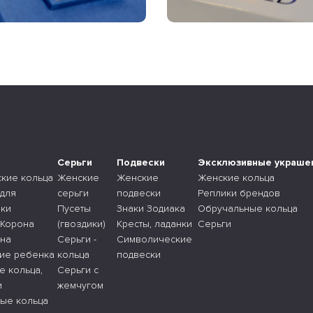
а
Серьги
Подвески
Эксклюзивные украше
ские кольца
Женские
Женские
Женские кольца
 для
серьги
подвески
Реплики брендов
ки
Пусеты
Знаки Зодиака
Обручальные кольца
 Корона
(гвоздики)
Кресты, ладанки
Серьги
 на
Серьги -
Символические
ие ребенка
кольца
подвески
е кольца,
Серьги с
и
жемчугом
ые кольца