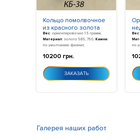
Кольцо помолвочное
Ор
из красного золота
не
Вес
: ориентировочно 1.5 грамм,
Вес
кб-390038
по
Материал
: золото 585, 750,
Камни
:
Мат
кб
по умолчанию фианит,
по 
Изготовление
: Изготовление 10-24
Изг
10200 грн.
10
дня с момента заказа
дня 
ЗАКАЗАТЬ
Галерея наших работ