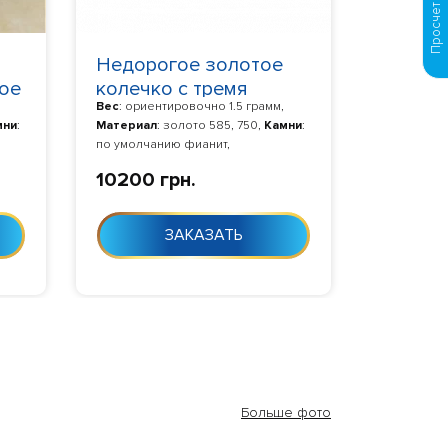
Недорогое золотое
ое
колечко с тремя
Вес
: ориентировочно 1.5 грамм,
маленькими камнями
мни
:
Материал
: золото 585, 750,
Камни
:
1332
по умолчанию фианит,
0-24
Изготовление
: Изготовление 10-24
10200 грн.
дня с момента заказа
ЗАКАЗАТЬ
Больше фото