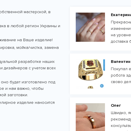
обственной мастерской, в
Екатерин
Прекрасны
авка в любой регион Украины и
изменения
на уровне
живание на Ваше изделие!
доставка 
ровка, мойка/чистка, замена
дуальной разработке наших
Валентин
и дизайнеров с учетом всех
Покупал е
робота зд
свово дел
 оно будет изготовлено под
тре и нам важно, чтобы
ой заготовки.
велирное изделие наносится
Олег
Швидко, як
рекоменду
консульта