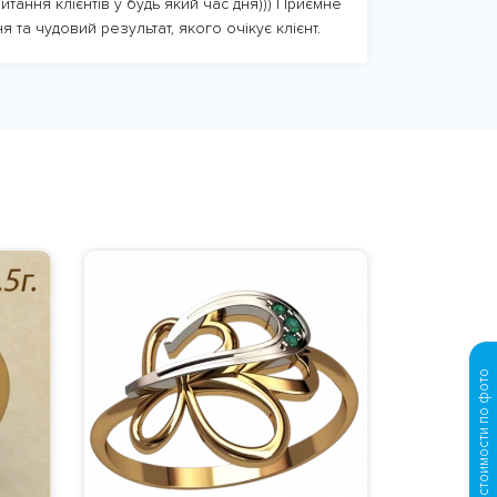
итання клієнтів у будь який час дня))) Приємне
я та чудовий результат, якого очікує клієнт.
Просчет стоимости по фото