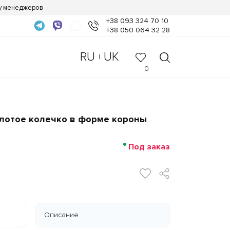
 у менеджеров
+38 093 324 70 10
+38 050 064 32 28
RU
UK
|
0
лотое колечко в форме короны
Под заказ
Описание