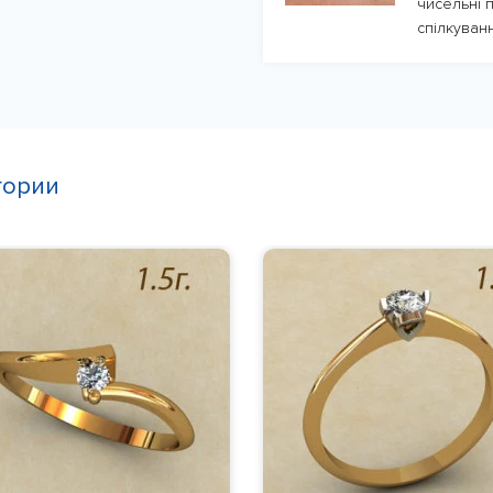
чисельні п
спілкуванн
гории