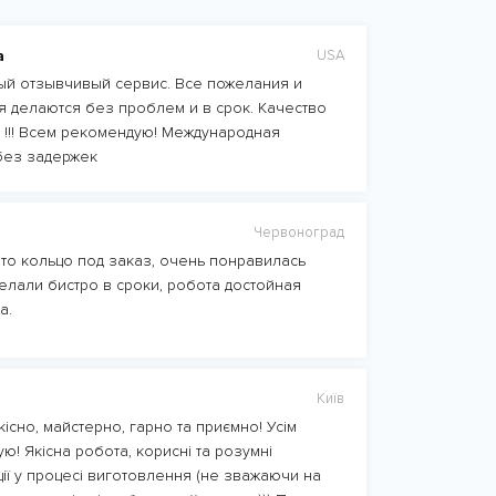
а
USA
й отзывчивый сервис. Все пожелания и
 делаются без проблем и в срок. Качество
 !!! Всем рекомендую! Международная
без задержек
Червоноград
то кольцо под заказ, очень понравилась
елали бистро в сроки, робота достойная
а.
Київ
існо, майстерно, гарно та приємно! Усім
ю! Якісна робота, корисні та розумні
ції у процесі виготовлення (не зважаючи на