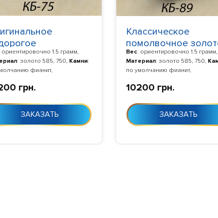
игинальное
Классическое
дорогое
помолвочное золот
: ориентировочно 1.5 грамм,
Вес
: ориентировочно 1.5 грамм,
молвочное колечко
кольцо кб-370089
ериал
: золото 585, 750,
Камни
:
Материал
: золото 585, 750,
Ка
-180075
умолчанию фианит,
по умолчанию фианит,
отовление
: Изготовление 10-24
Изготовление
: Изготовление 1
200 грн.
10200 грн.
с момента заказа
дня с момента заказа
ЗАКАЗАТЬ
ЗАКАЗАТЬ