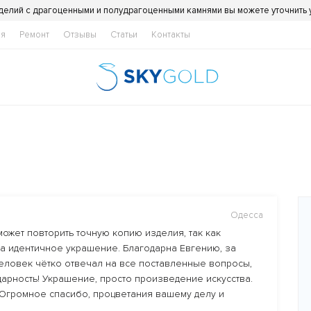
делий с драгоценными и полудрагоценными камнями вы можете уточнить
ия
Ремонт
Отзывы
Статьи
Контакты
Одесса
ожет повторить точную копию изделия, так как
 а идентичное украшение. Благодарна Евгению, за
Человек чётко отвечал на все поставленные вопросы,
дарность! Украшение, просто произведение искусства.
 Огромное спасибо, процветания вашему делу и