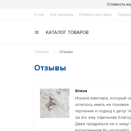
Стоимость из
О нас
Как заказать
Оплата и доставка
Гарант
КАТАЛОГ ТОВАРОВ
Главная
Отзывы
Отзывы
Елена
Искала ювелира, который см
хотелось иметь не похожее,
терпение и подход к делу! 
за это ему отдельная благо
Даже придраться не к чему!
вдохновения! Вы крутые!!!)))