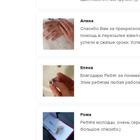
Алина
Спасибо Вам за прекрасно
помощь в пересылке ювел-х
успели в cжатые сроки. Усп
Елена
Благодарю Ребят за пониман
Этим ребятам любая работа
Рома
Ребята молодцы, очень серьё
большое спасибо;)