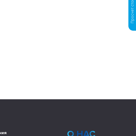
О НАС
ния