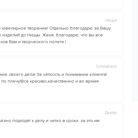
Ницца
е ювелирное творение! Отдельно благодарю за Вашу
 изделий до Ниццы. Женя, благодарю, что вы все
ехов Вам и творческого полета !
Schwabach
ие своего дела! За чёткость и понимание клиента!
 по плечу!Всё красиво,качественно и во время
Днепр
зно подходят к делу и четко в сроки, за это им