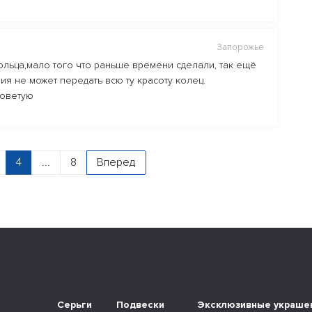
Запорожье
льца,мало того что раньше времени сделали, так ещё
ия не может передать всю ту красоту колец.
советую
4
...
8
Вперед
а
Серьги
Подвески
Эксклюзивные украше