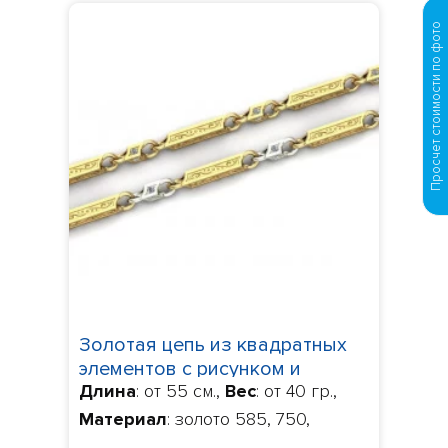
Просчет стоимости по фото
Золотая цепь из квадратных
элементов с рисунком и
Длина
: от 55 см.,
Вес
: от 40 гр.,
камнями 875393
Материал
: золото 585, 750,
Камни
: бриллианты 1.624 ct.