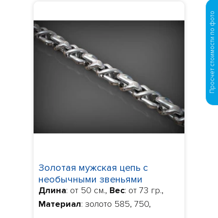
Просчет стоимости по фото
Золотая мужская цепь с
необычными звеньями
Длина
: от 50 см.,
Вес
: от 73 гр.,
2379423
Материал
: золото 585, 750,
Изготовление
: Изготовление 10-