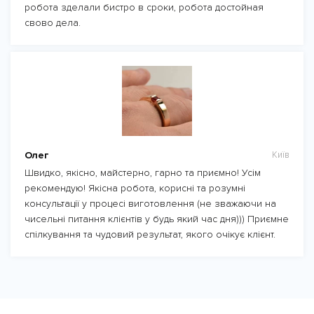
робота зделали бистро в сроки, робота достойная
свово дела.
Олег
Київ
Швидко, якісно, майстерно, гарно та приємно! Усім
рекомендую! Якісна робота, корисні та розумні
консультації у процесі виготовлення (не зважаючи на
чисельні питання клієнтів у будь який час дня))) Приємне
спілкування та чудовий результат, якого очікує клієнт.