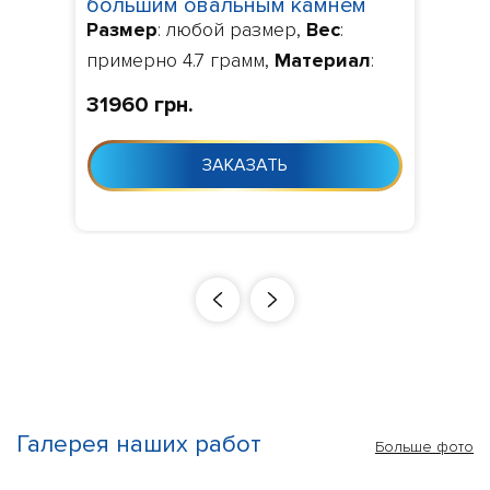
большим овальным камнем
Размер
: любой размер,
Вес
:
100610
примерно 4.7 грамм,
Материал
:
золото 585, 750,
Камни
: по
31960 грн.
умолчанию фианит,
Изготовление
: Изготовление 10-
ЗАКАЗАТЬ
24 дня с момента заказа
Галерея наших работ
Больше фото