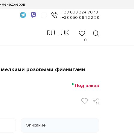
 у менеджеров
+38 093 324 70 10
+38 050 064 32 28
RU
UK
|
0
с мелкими розовыми фианитами
Под заказ
Описание