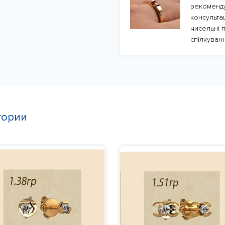
рекоменду
консульта
чисельні п
спілкуванн
гории