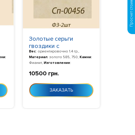
Просчет стоимости по фото
Золотые серьги
гвоздики с
Вес
: ориентировочно 1.4 гр.,
маленькими
мни
:
Материал
: золото 585, 750,
Камни
:
фианитами
Фианит,
Изготовление
:
нта
Изготовление 10-24 дня с момента
10500 грн.
заказа
ЗАКАЗАТЬ