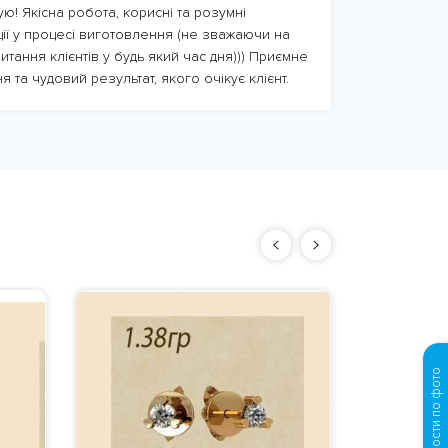
ю! Якісна робота, корисні та розумні
ції у процесі виготовлення (не зважаючи на
итання клієнтів у будь який час дня))) Приємне
я та чудовий результат, якого очікує клієнт.
Женски
пуссет
Вес
: ориен
Материал
:
Фианит,
Из
Изготовлен
10500 
заказа