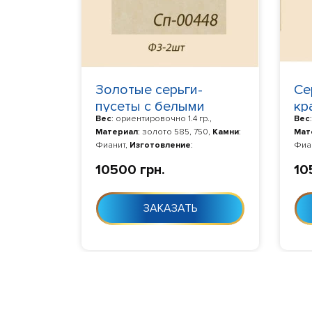
Золотые серьги-
Се
пусеты с белыми
кр
Вес
: ориентировочно 1.4 гр.,
Вес
камнями
Материал
: золото 585, 750,
Камни
:
Мат
Фианит,
Изготовление
:
Фиа
Изготовление 10-24 дня с момента
Изго
10500 грн.
10
заказа
зак
ЗАКАЗАТЬ