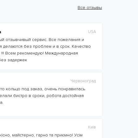
Все отзывы
а
USA
й отзывчивый сервис. Все пожелания и
 делаются без проблем и в срок. Качество
 !!! Всем рекомендую! Международная
без задержек
Червоноград
то кольцо под заказ, очень понравилась
елали бистро в сроки, робота достойная
а.
Київ
існо, майстерно, гарно та приємно! Усім