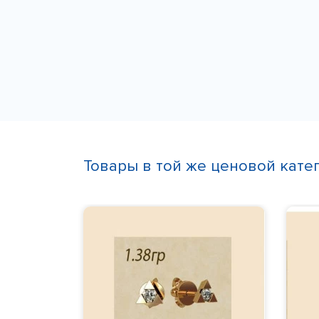
Товары в той же ценовой кате
ые
гр.,
750,
Камни
:
с момента