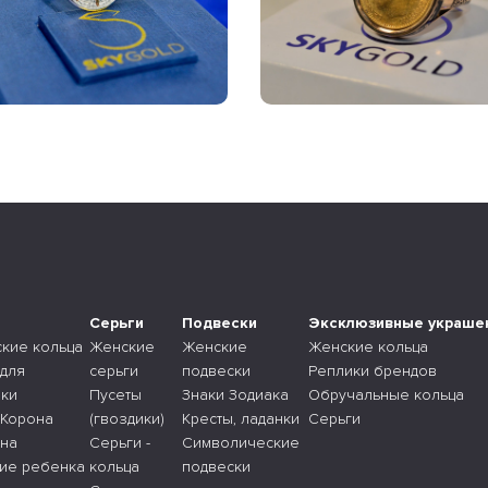
а
Серьги
Подвески
Эксклюзивные украше
ские кольца
Женские
Женские
Женские кольца
 для
серьги
подвески
Реплики брендов
ки
Пусеты
Знаки Зодиака
Обручальные кольца
 Корона
(гвоздики)
Кресты, ладанки
Серьги
 на
Серьги -
Символические
ие ребенка
кольца
подвески