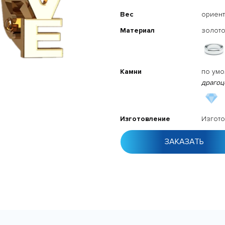
Вес
ориент
Материал
золото
Камни
по ум
драгоц
Изготовление
Изгото
ЗАКАЗАТЬ