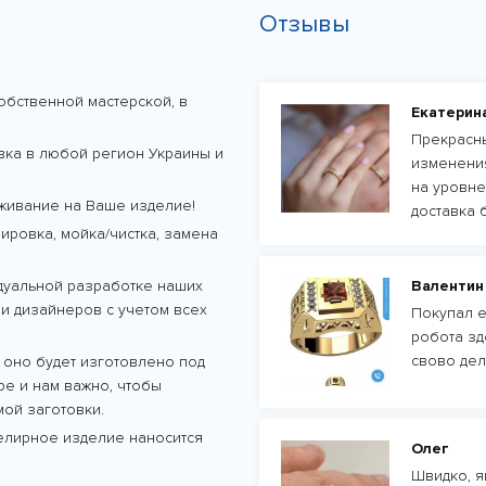
Отзывы
обственной мастерской, в
Екатерин
Прекрасны
авка в любой регион Украины и
изменения
на уровне
живание на Ваше изделие!
доставка 
ровка, мойка/чистка, замена
дуальной разработке наших
Валентин
и дизайнеров с учетом всех
Покупал е
робота зд
свово дел
 оно будет изготовлено под
тре и нам важно, чтобы
ой заготовки.
велирное изделие наносится
Олег
Швидко, як