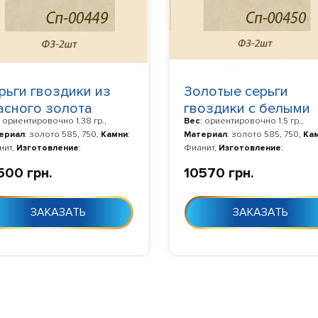
рьги гвоздики из
Золотые серьги
асного золота
гвоздики с белыми
: ориентировочно 1.38 гр.,
Вес
: ориентировочно 1.5 гр.,
фианитами
ериал
: золото 585, 750,
Камни
:
Материал
: золото 585, 750,
Ка
нит,
Изготовление
:
Фианит,
Изготовление
:
товление 10-24 дня с момента
Изготовление 10-24 дня с моме
500 грн.
10570 грн.
аза
заказа
ЗАКАЗАТЬ
ЗАКАЗАТЬ