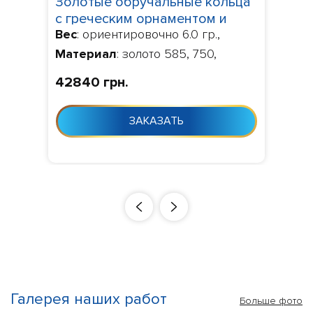
Золотые обручальные кольца
с греческим орнаментом и
Вес
: ориентировочно 6.0 гр.,
красными камнями 20001
Материал
: золото 585, 750,
Камни
: по умолчанию фианит,
42840 грн.
Изготовление
: Изготовление 10-
24 дня с момента заказа
ЗАКАЗАТЬ
Галерея наших работ
Больше фото