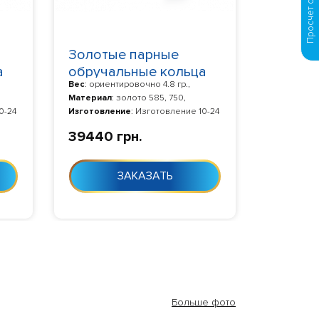
Золотые парные
а
обручальные кольца
Вес
: ориентировочно 4.8 гр.,
411156D
Материал
: золото 585, 750,
0-24
Изготовление
: Изготовление 10-24
дня с момента заказа
39440 грн.
ЗАКАЗАТЬ
Больше фото