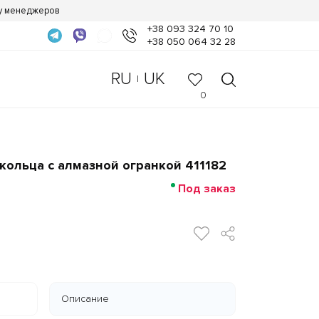
 у менеджеров
+38 093 324 70 10
+38 050 064 32 28
RU
UK
|
0
ольца с алмазной огранкой 411182
Под заказ
Описание