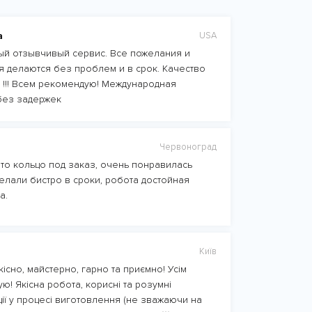
а
USA
й отзывчивый сервис. Все пожелания и
 делаются без проблем и в срок. Качество
 !!! Всем рекомендую! Международная
без задержек
Червоноград
то кольцо под заказ, очень понравилась
елали бистро в сроки, робота достойная
а.
Київ
існо, майстерно, гарно та приємно! Усім
ю! Якісна робота, корисні та розумні
ції у процесі виготовлення (не зважаючи на