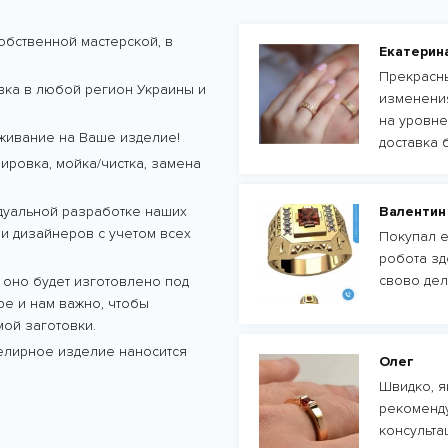
обственной мастерской, в
Екатерин
Прекрасны
авка в любой регион Украины и
изменения
на уровне
живание на Ваше изделие!
доставка 
ровка, мойка/чистка, замена
дуальной разработке наших
Валентин
и дизайнеров с учетом всех
Покупал е
робота зд
свово дел
 оно будет изготовлено под
тре и нам важно, чтобы
ой заготовки.
велирное изделие наносится
Олег
Швидко, як
рекоменду
консульта