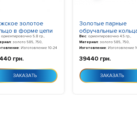
жское золотое
Золотые парные
льцо в форме цепи
обручальные кольц
: ориентировочно 5.8 гр.,
Вес
: ориентировочно 4.5 гр.,
з камней 750020
411154D
ериал
: золото 585, 750,
Материал
: золото 585, 750,
отовление
: Изготовление 10-24
Изготовление
: Изготовление 1
с момента заказа
дня с момента заказа
440 грн.
39440 грн.
ЗАКАЗАТЬ
ЗАКАЗАТЬ