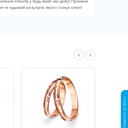
итання клієнтів у будь який час дня))) Приємне
я та чудовий результат, якого очікує клієнт.
Парны
кольца
Вес
: ориен
матуир
Материал
:
поверх
Просчет стоимости по фото
по умолча
Изготовле
42160 
дня с моме