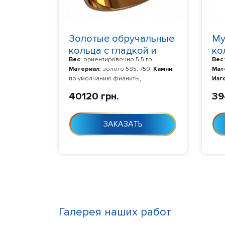
Золотые обручальные
Му
кольца с гладкой и
ко
Вес
: ориентировочно 5.5 гр.,
Вес
матуированной
бе
Материал
: золото 585, 750,
Камни
:
Мат
поверхностью 2588
по умолчанию фианиты,
Изг
Изготовление
: Изготовление 10-24
дня 
40120 грн.
39
дня с момента заказа
ЗАКАЗАТЬ
Галерея наших работ