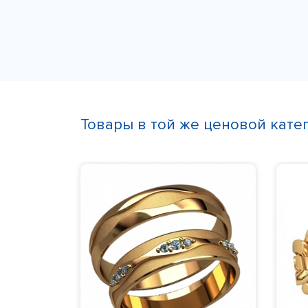
Товары в той же ценовой кате
льные
го
 гр.,
750,
Камни
:
ление 10-24