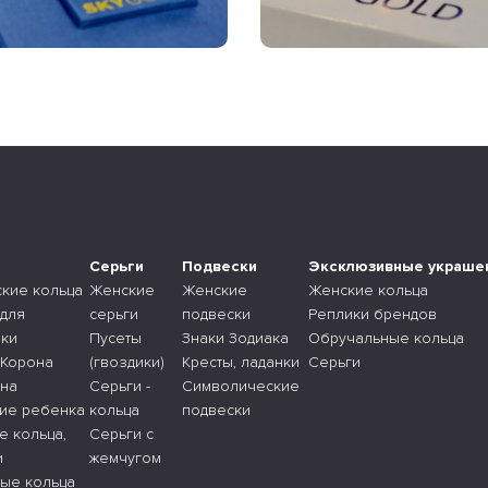
а
Серьги
Подвески
Эксклюзивные украше
ские кольца
Женские
Женские
Женские кольца
 для
серьги
подвески
Реплики брендов
ки
Пусеты
Знаки Зодиака
Обручальные кольца
 Корона
(гвоздики)
Кресты, ладанки
Серьги
 на
Серьги -
Символические
ие ребенка
кольца
подвески
е кольца,
Серьги с
и
жемчугом
ые кольца