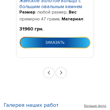
Женское золотое кольцо с
большим овальным камнем
Размер
: любой размер,
Вес
:
100610
примерно 4.7 грамм,
Материал
:
золото 585, 750,
Камни
: по
31960 грн.
умолчанию фианит,
Изготовление
: Изготовление 10-
ЗАКАЗАТЬ
24 дня с момента заказа
Галерея наших работ
Больше фото