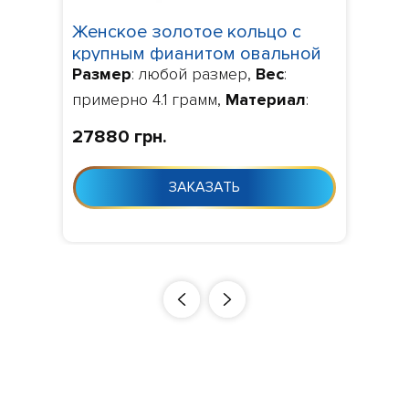
Женское золотое кольцо с
крупным фианитом овальной
Размер
: любой размер,
Вес
:
формы 1241
примерно 4.1 грамм,
Материал
:
золото 585, 750,
Камни
: по
27880 грн.
умолчанию фианит,
Изготовление
: Изготовление 10-
ЗАКАЗАТЬ
24 дня с момента заказа