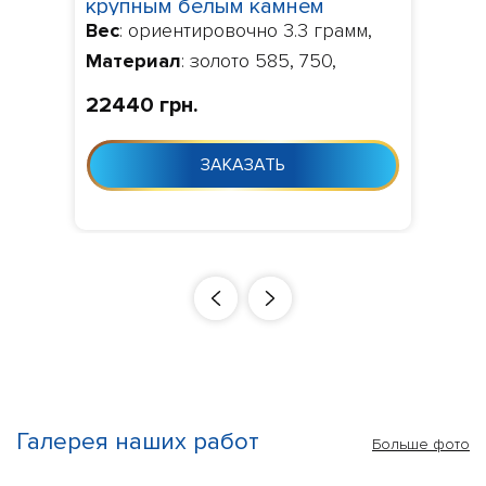
крупным белым камнем
Вес
: ориентировочно 3.3 грамм,
001329
Материал
: золото 585, 750,
Камни
: по умолчанию фианит,
22440 грн.
Изготовление
: Изготовление 10-
24 дня с момента заказа
ЗАКАЗАТЬ
Галерея наших работ
Больше фото