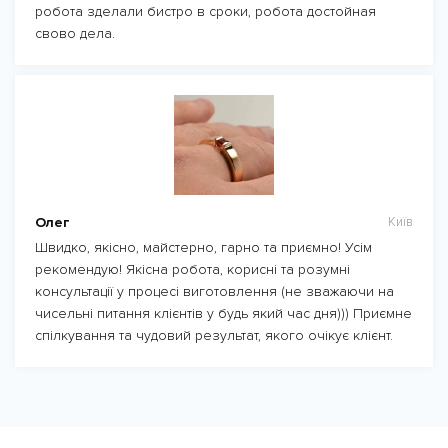
робота зделали бистро в сроки, робота достойная
свово дела.
Олег
Київ
Швидко, якісно, майстерно, гарно та приємно! Усім
рекомендую! Якісна робота, корисні та розумні
консультації у процесі виготовлення (не зважаючи на
чисельні питання клієнтів у будь який час дня))) Приємне
спілкування та чудовий результат, якого очікує клієнт.