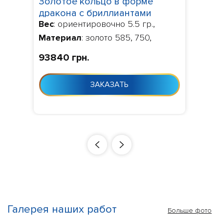
Золотое кольцо в форме
дракона с бриллиантами
Вес
: ориентировочно 5.5 гр.,
140096
Материал
: золото 585, 750,
Камни
: бриллианты 0.06 ct.
93840 грн.
VVS1/VVS2,
Изготовление
:
Изготовление 10-24 дня с момента
ЗАКАЗАТЬ
заказа
Галерея наших работ
Больше фото