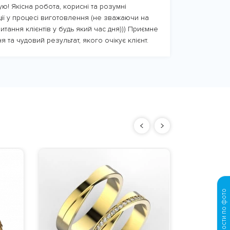
ю! Якісна робота, корисні та розумні
ції у процесі виготовлення (не зважаючи на
итання клієнтів у будь який час дня))) Приємне
я та чудовий результат, якого очікує клієнт.
Золото
брилли
Вес
: ориен
Материал
:
бриллианты 
Изготовле
66912 
дня с моме