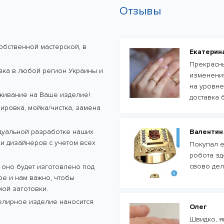
Отзывы
обственной мастерской, в
Екатерин
Прекрасны
авка в любой регион Украины и
изменения
на уровне
живание на Ваше изделие!
доставка 
ровка, мойка/чистка, замена
дуальной разработке наших
Валентин
и дизайнеров с учетом всех
Покупал е
робота зд
свово дел
 оно будет изготовлено под
тре и нам важно, чтобы
ой заготовки.
велирное изделие наносится
Олег
Швидко, як