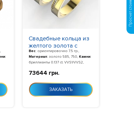
Просчет стоимости по фото
Свадебные кольца из
желтого золота с
,
Вес
: ориентировочно 7.5 гр.,
бриллиантами 769781
мни
:
Материал
: золото 585, 750,
Камни
:
бриллианты 0.137 ct. VVS1/VVS2,
0-24
Изготовление
: Изготовление 10-24
73644 грн.
дня с момента заказа
ЗАКАЗАТЬ