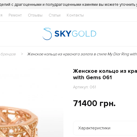
делий с драгоценными и полудрагоценными камнями вы можете уточнить
ия
Ремонт
Отзывы
Статьи
Контакты
 брендов
Женское кольцо из красного золота в стиле My Dior Ring wit
Женское кольцо из крас
with Gems 061
Артикул: 061
71400 грн.
Характеристики