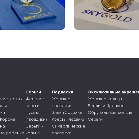
а
Серьги
Подвески
Эксклюзивные украше
ские кольца
Женские
Женские
Женские кольца
 для
серьги
подвески
Реплики брендов
ки
Пусеты
Знаки Зодиака
Обручальные кольца
 Корона
(гвоздики)
Кресты, ладанки
Серьги
 на
Серьги -
Символические
ие ребенка
кольца
подвески