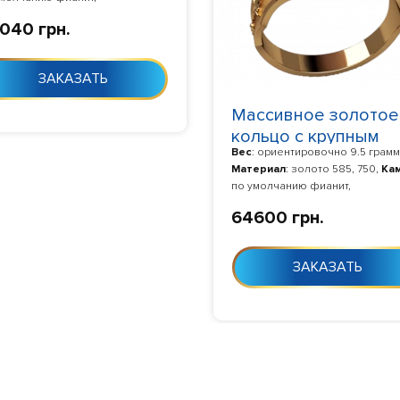
отовление
: Изготовление 10-24
040 грн.
с момента заказа
ЗАКАЗАТЬ
Массивное золотое
кольцо с крупным
Вес
: ориентировочно 9.5 грамм
голубым фианитом
Материал
: золото 585, 750,
Ка
3168
по умолчанию фианит,
Изготовление
: Изготовление 1
64600 грн.
дня с момента заказа
ЗАКАЗАТЬ