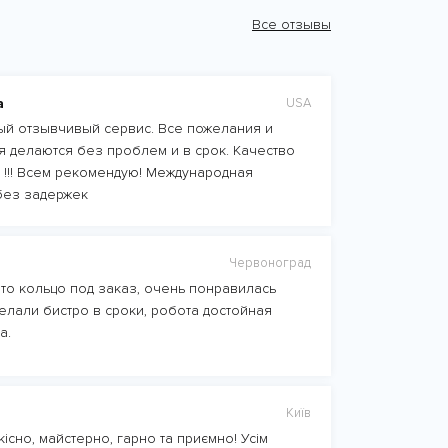
Все отзывы
а
USA
й отзывчивый сервис. Все пожелания и
 делаются без проблем и в срок. Качество
 !!! Всем рекомендую! Международная
без задержек
Червоноград
то кольцо под заказ, очень понравилась
елали бистро в сроки, робота достойная
а.
Київ
існо, майстерно, гарно та приємно! Усім