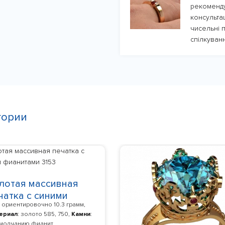
рекоменду
консульта
чисельні п
спілкуванн
гории
лотая массивная
чатка с синими
: ориентировочно 10.3 грамм,
анитами 3153
ериал
: золото 585, 750,
Камни
:
умолчанию фианит,