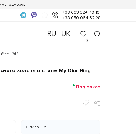
 у менеджеров
+38 093 324 70 10
+38 050 064 32 28
RU
UK
|
0
h Gems 061
ного золота в стиле My Dior Ring
Под заказ
Описание