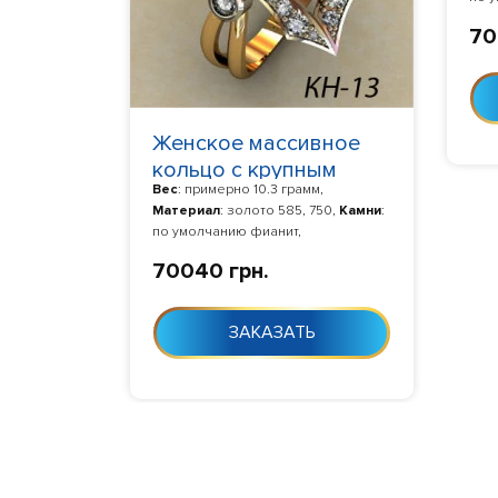
Изг
70
дня 
Женское массивное
кольцо с крупным
Вес
: примерно 10.3 грамм,
фианитом огранки
Материал
: золото 585, 750,
Камни
:
багет кн-13
по умолчанию фианит,
Изготовление
: Изготовление 10-24
70040 грн.
дня с момента заказа
ЗАКАЗАТЬ