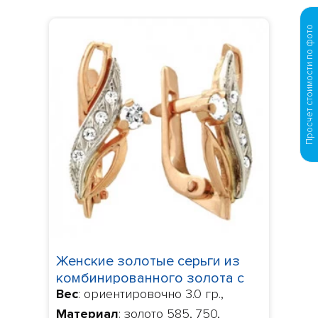
Просчет стоимости по фото
Женские золотые серьги из
комбинированного золота с
Вес
: ориентировочно 3.0 гр.,
фианитами 100635
Материал
: золото 585, 750,