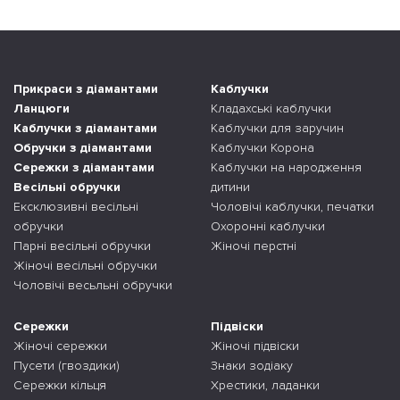
Прикраси з діамантами
Каблучки
Ланцюги
Кладахські каблучки
Каблучки з діамантами
Каблучки для заручин
Обручки з діамантами
Каблучки Корона
Сережки з діамантами
Каблучки на народження
Весільні обручки
дитини
Ексклюзивні весільні
Чоловічі каблучки, печатки
обручки
Охоронні каблучки
Парні весільні обручки
Жіночі перстні
Жіночі весільні обручки
Чоловічі весьльні обручки
Сережки
Підвіски
Жіночі сережки
Жіночі підвіски
Пусети (гвоздики)
Знаки зодіаку
Сережки кільця
Хрестики, ладанки