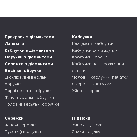
Прикраси з діамантами
Каблучки
Ланцюги
Кладахські каблучки
Каблучки з діамантами
Каблучки для заручин
Обручки з діамантами
Каблучки Корона
Сережки з діамантами
Каблучки на народження
Весільні обручки
дитини
Ексклюзивні весільні
Чоловічі каблучки, печатки
обручки
Охоронні каблучки
Парні весільні обручки
Жіночі перстні
Жіночі весільні обручки
Чоловічі весьльні обручки
Сережки
Підвіски
Жіночі сережки
Жіночі підвіски
Пусети (гвоздики)
Знаки зодіаку