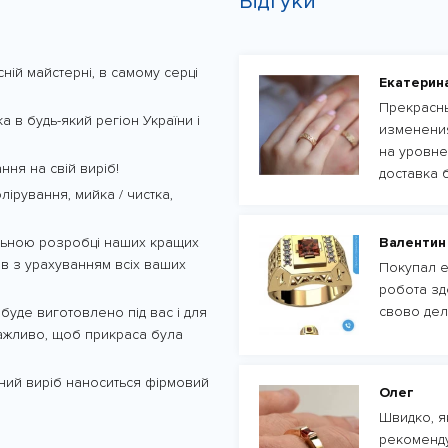
Відгуки
ій майстерні, в самому серці
Екатерин
Прекрасны
а в будь-який регіон України і
изменения
на уровне
ння на свій виріб!
доставка 
ірування, мийка / чистка,
альною розробці наших кращих
Валентин
ів з урахуванням всіх ваших
Покупал е
робота зд
свово дел
уде виготовлено під вас і для
 важливо, щоб прикраса була
рний виріб наноситься фірмовий
Олег
Швидко, як
рекоменду