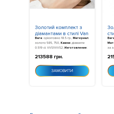
И
Золотий комплект з
Зо
діамантами в стилі Van
сти
Вага
: орієнтовно 18.5 гр.,
Материал
:
Ваг
Cleef & Arpels 241254
Ye
золото 585, 750,
Камни
: діаманти
Мат
0.519 ct. VVS1/VVS2,
Изготовление
:
за з
Виготовлення 10-24 дня з моменту
Изг
213588 грн.
21
замовлення
дня
ЗАМОВИТИ