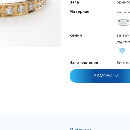
Вага
орієнт
Материал
золото
Камни
за зам
дорого
Изготовление
Вигото
ЗАМОВИТИ