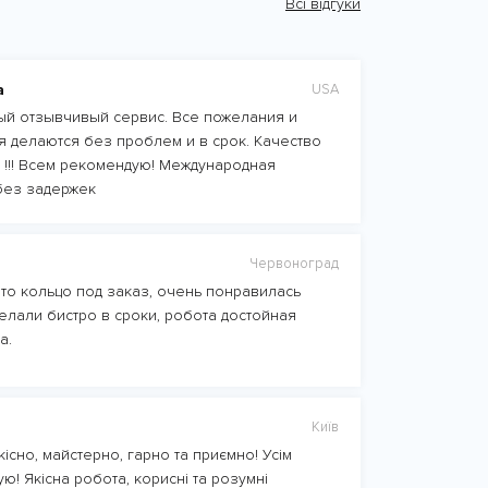
Всі відгуки
а
USA
й отзывчивый сервис. Все пожелания и
 делаются без проблем и в срок. Качество
 !!! Всем рекомендую! Международная
без задержек
Червоноград
то кольцо под заказ, очень понравилась
елали бистро в сроки, робота достойная
а.
Київ
існо, майстерно, гарно та приємно! Усім
ю! Якісна робота, корисні та розумні