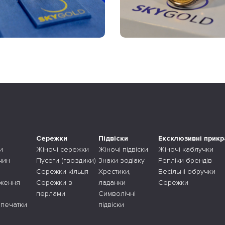
Сережки
Підвіски
Ексклюзивні прикр
и
Жіночі сережки
Жіночі підвіски
Жіночі каблучки
чин
Пусети (гвоздики)
Знаки зодіаку
Репліки брендів
Сережки кільця
Хрестики,
Весільні обручки
дження
Сережки з
ладанки
Сережки
перлами
Символічні
 печатки
підвіски