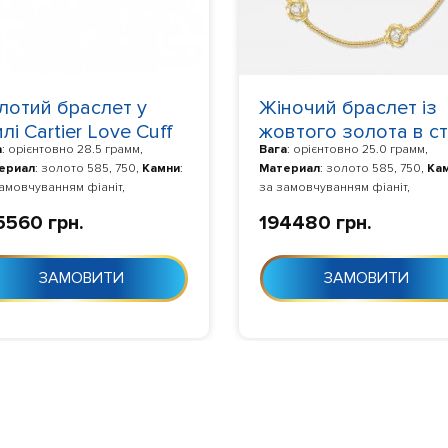
лотий браслет у
Жіночий браслет із
лі Cartier Love Cuff
жовтого золота в ст
а
: орієнтовно 28.5 грамм,
Вага
: орієнтовно 25.0 грамм,
llow 086
My Dior Y 304
ериал
: золото 585, 750,
Камни
:
Материал
: золото 585, 750,
Ка
амовчуванням фіаніт,
за замовчуванням фіаніт,
отовление
: Виготовлення 10-24
Изготовление
: Виготовлення 1
5560 грн.
194480 грн.
 з моменту замовлення
дня з моменту замовлення
ЗАМОВИТИ
ЗАМОВИТИ