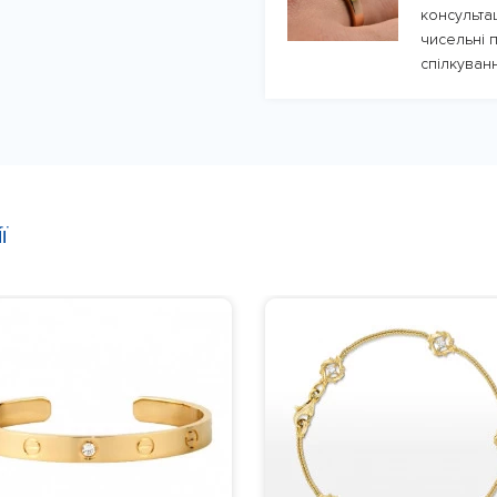
консульта
чисельні п
спілкуванн
ї