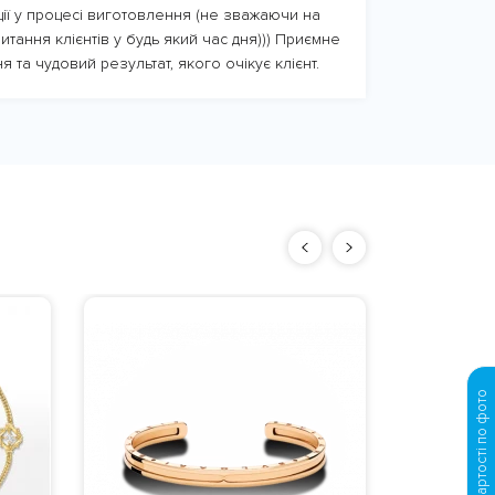
ції у процесі виготовлення (не зважаючи на
итання клієнтів у будь який час дня))) Приємне
я та чудовий результат, якого очікує клієнт.
Ексклю
чолові
Вага
: орієн
велики
Розрахунок вартості по фото
золото 585
камен
замовчуван
Изготовле
183600
дня з моме