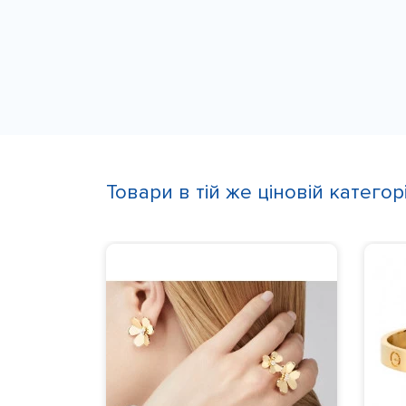
Товари в тій же ціновій категорі
зивна
мантами
Материал
:
 діаманти
товление
:
з моменту