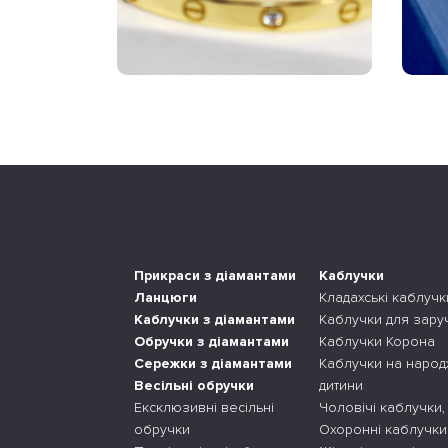
Прикраси з діамантами
Каблучки
Ланцюги
Кладахські каблучк
Каблучки з діамантами
Каблучки для зару
Обручки з діамантами
Каблучки Корона
Сережки з діамантами
Каблучки на наро
Весільні обручки
дитини
Ексклюзивні весільні
Чоловічі каблучки,
обручки
Охоронні каблучки