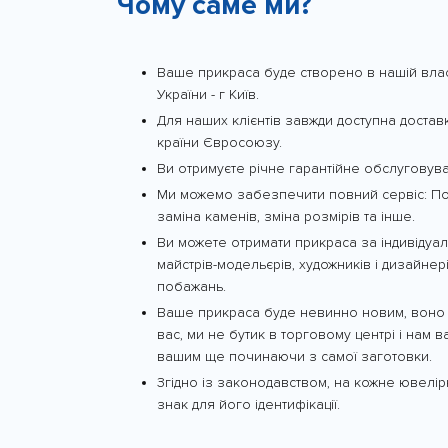
Чому саме ми?
Ваше прикраса буде створено в нашій власн
України - г Київ.
Для наших клієнтів завжди доступна доставк
країни Євросоюзу.
Ви отримуєте річне гарантійне обслуговува
Ми можемо забезпечити повний сервіс: Пол
заміна каменів, зміна розмірів та інше.
Ви можете отримати прикраса за індивіду
майстрів-модельєрів, художників і дизайнер
побажань.
Ваше прикраса буде невинно новим, воно б
вас, ми не бутик в торговому центрі і нам
вашим ще починаючи з самої заготовки.
Згідно із законодавством, на кожне ювелі
знак для його ідентифікації.