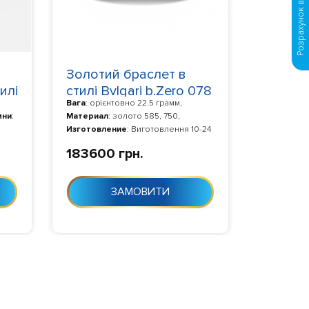
Золотий браслет в
илі
стилі Bvlgari b.Zero 078
Вага
: орієнтовно 22.5 грамм,
мни
:
Материал
: золото 585, 750,
Изготовление
: Виготовлення 10-24
0-24
дня з моменту замовлення
183600 грн.
ЗАМОВИТИ