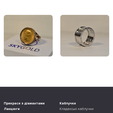
Прикраси з діамантами
Каблучки
Ланцюги
Кладахські каблучки