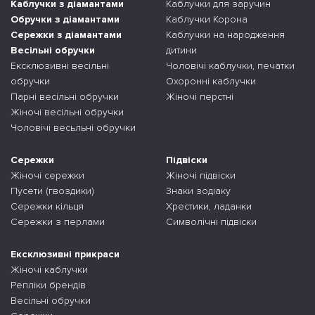
Каблучки з діамантами
Каблучки для заручин
Обручки з діамантами
Каблучки Корона
Сережки з діамантами
Каблучки на народження
Весільні обручки
дитини
Ексклюзивні весільні
Чоловічі каблучки, печатки
обручки
Охоронні каблучки
Парні весільні обручки
Жіночі перстні
Жіночі весільні обручки
Чоловічі весьльні обручки
Сережки
Підвіски
Жіночі сережки
Жіночі підвіски
Пусети (гвоздики)
Знаки зодіаку
Сережки кільця
Хрестики, ладанки
Сережки з перлами
Символічні підвіски
Ексклюзивні прикраси
Жіночі каблучки
Репліки брендів
Весільні обручки