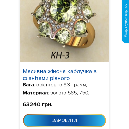
Розрахунок вартості по фото
Масивна жіноча каблучка з
фіанітами різного
Вага
: орієнтовно 9.3 грамм,
огранювання кн-34363
Материал
: золото 585, 750,
Камни
: за замовчуванням фіаніт,
63240 грн.
Изготовление
: Виготовлення 10-
24 дня з моменту замовлення
ЗАМОВИТИ