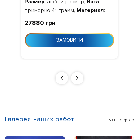
Размер
: любой размер,
Вага
:
форми 1241
примерно 4.1 грамм,
Материал
:
золото 585, 750,
Камни
: за
27880 грн.
замовчуванням фіаніт,
Изготовление
: Виготовлення 10-
ЗАМОВИТИ
24 дня з моменту замовлення
Галерея наших работ
Більше фото