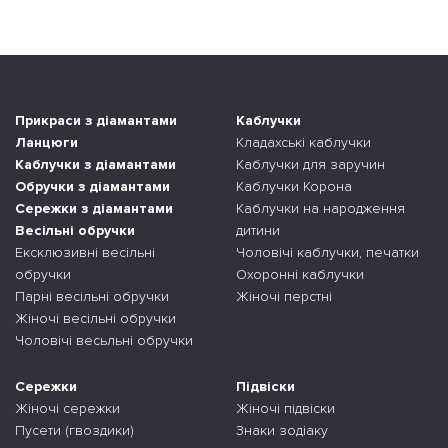
Прикраси з діамантами
Каблучки
Ланцюги
Кладахські каблучки
Каблучки з діамантами
Каблучки для заручин
Обручки з діамантами
Каблучки Корона
Сережки з діамантами
Каблучки на народження
Весільні обручки
дитини
Ексклюзивні весільні
Чоловічі каблучки, печатки
обручки
Охоронні каблучки
Парні весільні обручки
Жіночі перстні
Жіночі весільні обручки
Чоловічі весьльні обручки
Сережки
Підвіски
Жіночі сережки
Жіночі підвіски
Пусети (гвоздики)
Знаки зодіаку