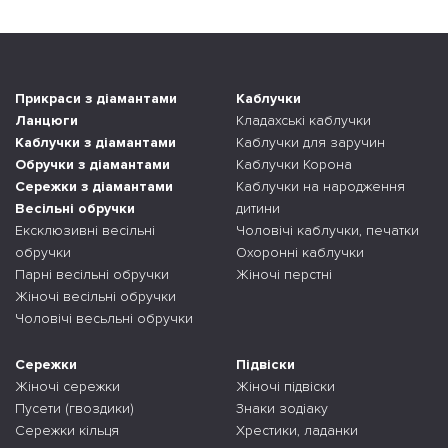
Прикраси з діамантами
Каблучки
Ланцюги
Кладахські каблучки
Каблучки з діамантами
Каблучки для заручин
Обручки з діамантами
Каблучки Корона
Сережки з діамантами
Каблучки на народження
Весільні обручки
дитини
Ексклюзивні весільні
Чоловічі каблучки, печатки
обручки
Охоронні каблучки
Парні весільні обручки
Жіночі перстні
Жіночі весільні обручки
Чоловічі весьльні обручки
Сережки
Підвіски
Жіночі сережки
Жіночі підвіски
Пусети (гвоздики)
Знаки зодіаку
Сережки кільця
Хрестики, ладанки