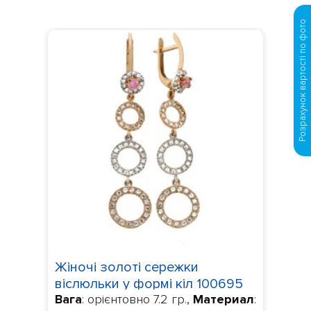
Розрахунок вартості по фото
Жіночі золоті сережки
віслюльки у формі кіл 100695
Вага
: орієнтовно 7.2 гр.,
Материал
: