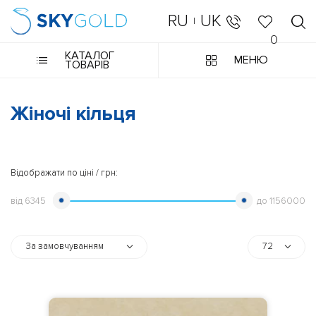
RU
UK
|
0
КАТАЛОГ
МЕНЮ
ТОВАРІВ
Жіночі кільця
Відображати по ціні / грн:
від
6345
до
1156000
За замовчуванням
72