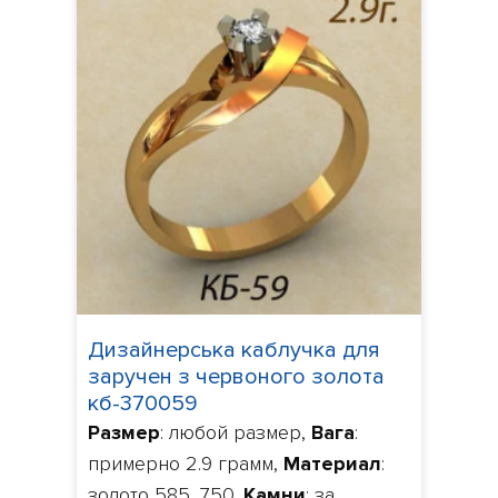
Дизайнерська каблучка для
заручен з червоного золота
кб-370059
Размер
: любой размер,
Вага
:
примерно 2.9 грамм,
Материал
:
золото 585, 750,
Камни
: за