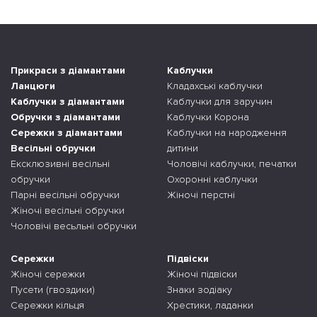
Прикраси з діамантами
Каблучки
Ланцюги
Кладахські каблучки
Каблучки з діамантами
Каблучки для заручин
Обручки з діамантами
Каблучки Корона
Сережки з діамантами
Каблучки на народження
Весільні обручки
дитини
Ексклюзивні весільні
Чоловічі каблучки, печатки
обручки
Охоронні каблучки
Парні весільні обручки
Жіночі перстні
Жіночі весільні обручки
Чоловічі весьльні обручки
Сережки
Підвіски
Жіночі сережки
Жіночі підвіски
Пусети (гвоздики)
Знаки зодіаку
Сережки кільця
Хрестики, ладанки