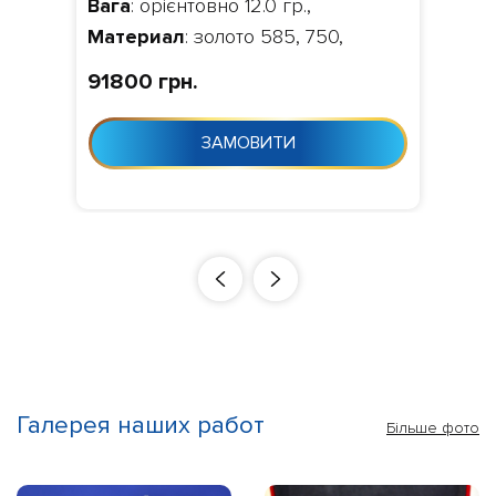
Вага
: орієнтовно 12.0 гр.,
230204
Материал
: золото 585, 750,
Камни
: діаманти 0.058 ct.
91800 грн.
VVS1/VVS2,
Изготовление
:
Виготовлення 10-24 дня з моменту
ЗАМОВИТИ
замовлення
Галерея наших работ
Більше фото