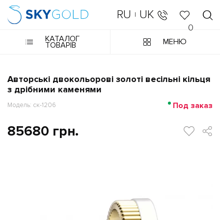
RU
UK
|
0
КАТАЛОГ
МЕНЮ
ТОВАРІВ
Авторські двокольорові золоті весільні кільця
з дрібними каменями
Под заказ
Модель: ск-1206
85680 грн.