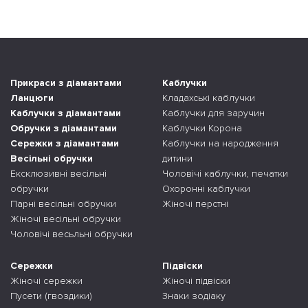
Прикраси з діамантами
Каблучки
Ланцюги
Кладахські каблучки
Каблучки з діамантами
Каблучки для заручин
Обручки з діамантами
Каблучки Корона
Сережки з діамантами
Каблучки на народження
Весільні обручки
дитини
Ексклюзивні весільні
Чоловічі каблучки, печатки
обручки
Охоронні каблучки
Парні весільні обручки
Жіночі перстні
Жіночі весільні обручки
Чоловічі весьльні обручки
Сережки
Підвіски
Жіночі сережки
Жіночі підвіски
Пусети (гвоздики)
Знаки зодіаку