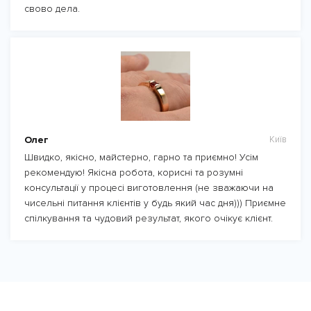
свово дела.
Олег
Київ
Швидко, якісно, майстерно, гарно та приємно! Усім
рекомендую! Якісна робота, корисні та розумні
консультації у процесі виготовлення (не зважаючи на
чисельні питання клієнтів у будь який час дня))) Приємне
спілкування та чудовий результат, якого очікує клієнт.