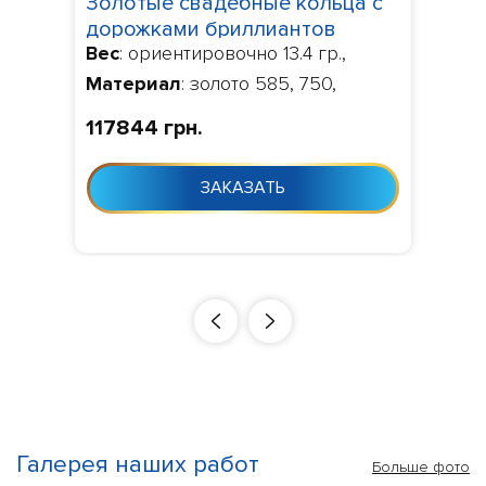
Золотые свадебные кольца с
дорожками бриллиантов
Вес
: ориентировочно 13.4 гр.,
1924506
Материал
: золото 585, 750,
Камни
: бриллианты 0.14 ct.
117844 грн.
VVS1/VVS2,
Изготовление
:
Изготовление 10-24 дня с момента
ЗАКАЗАТЬ
заказа
Галерея наших работ
Больше фото