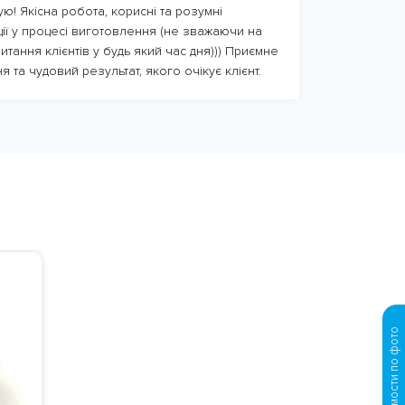
ю! Якісна робота, корисні та розумні
ції у процесі виготовлення (не зважаючи на
итання клієнтів у будь який час дня))) Приємне
я та чудовий результат, якого очікує клієнт.
Просчет стоимости по фото