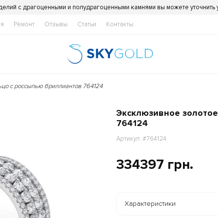
делий с драгоценными и полудрагоценными камнями вы можете уточнить
ия
Ремонт
Отзывы
Статьи
Контакты
цо с россыпью бриллиантов 764124
Эксклюзивное золотое
764124
Артикул: #764124
334397 грн.
Характеристики