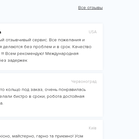
Все отзывы
а
USA
й отзывчивый сервис. Все пожелания и
 делаются без проблем и в срок. Качество
 !!! Всем рекомендую! Международная
без задержек
Червоноград
то кольцо под заказ, очень понравилась
елали бистро в сроки, робота достойная
а.
Київ
існо, майстерно, гарно та приємно! Усім