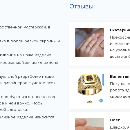
Отзывы
обственной мастерской, в
Екатерин
Прекрасны
авка в любой регион Украины и
изменения
на уровне
живание на Ваше изделие!
доставка 
ровка, мойка/чистка, замена
дуальной разработке наших
Валентин
и дизайнеров с учетом всех
Покупал е
робота зд
свово дел
 оно будет изготовлено под
тре и нам важно, чтобы
ой заготовки.
велирное изделие наносится
Олег
Швидко, як