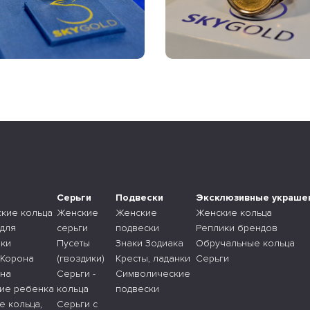
а
Серьги
Подвески
Эксклюзивные украше
ские кольца
Женские
Женские
Женские кольца
 для
серьги
подвески
Реплики брендов
ки
Пусеты
Знаки Зодиака
Обручальные кольца
 Корона
(гвоздики)
Кресты, ладанки
Серьги
 на
Серьги -
Символические
ие ребенка
кольца
подвески
е кольца,
Серьги с