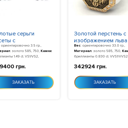
лотые серьги
Золотой перстень с
сеты с
изображением льва
: ориентировочно 3.5 гр.,
Вес
: ориентировочно 33.0 гр.,
иллиантами
бриллиантами
ериал
: золото 585, 750,
Камни
:
Материал
: золото 585, 750,
Ка
12274
2074045
лианты 1.49 ct. VS1/VS2,
бриллианты 0.830 ct. VVS1/VVS2
отовление
: Изготовление 10-24
Изготовление
: Изготовление 1
9400 грн.
342924 грн.
с момента заказа
дня с момента заказа
ЗАКАЗАТЬ
ЗАКАЗАТЬ