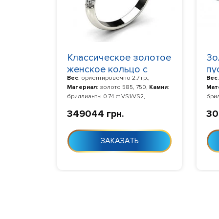
Классическое золотое
Зо
женское кольцо с
пу
Вес
: ориентировочно 2.7 гр.,
Вес
бриллиантами
бр
Материал
: золото 585, 750,
Камни
:
Мат
2204509
22
бриллианты 0.74 ct VS1/VS2,
брил
Изготовление
: Изготовление 10-24
Изг
349044 грн.
30
дня с момента заказа
дня 
ЗАКАЗАТЬ