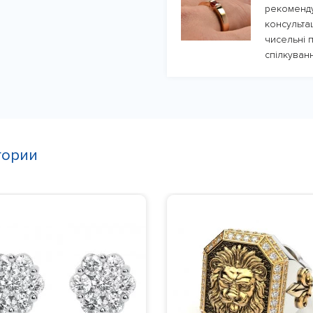
рекоменду
консульта
чисельні п
спілкуванн
гории