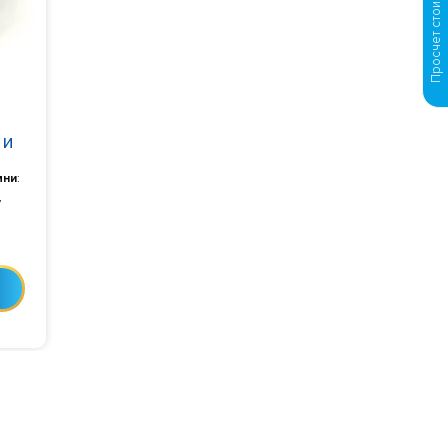
 и
мни
:
,
0-24