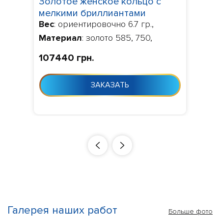
Золотое женское кольцо с
мелкими бриллиантами
Вес
: ориентировочно 6.7 гр.,
2364209
Материал
: золото 585, 750,
Камни
: бриллианты 0.36 ct.
107440 грн.
VVS1/VVS2,
Изготовление
:
Изготовление 10-24 дня с момента
ЗАКАЗАТЬ
заказа
Галерея наших работ
Больше фото