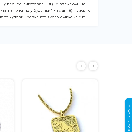
ції у процесі виготовлення (не зважаючи на
итання клієнтів у будь який час дня))) Приємне
я та чудовий результат, якого очікує клієнт.
Дизайн
из ком
Вес
: ориен
золота
Просчет стоимости по фото
Материал
:
по умолчан
Изготовле
25840 
дня с моме