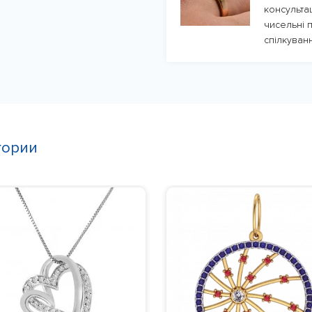
консульта
чисельні п
спілкуванн
гории