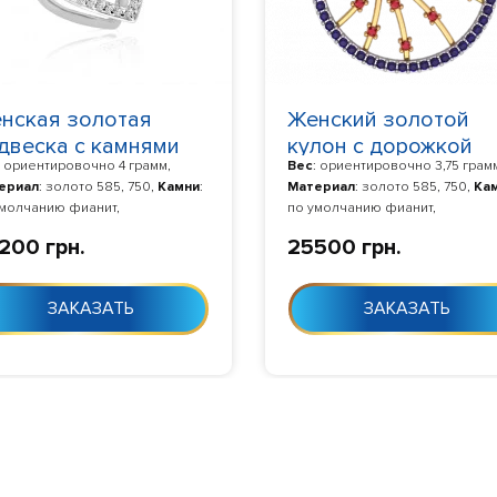
нская золотая
Женский золотой
двеска с камнями
кулон с дорожкой
: ориентировочно 4 грамм,
Вес
: ориентировочно 3,75 грам
artbeat 120078
камней по кругу 60
ериал
: золото 585, 750,
Камни
:
Материал
: золото 585, 750,
Ка
умолчанию фианит,
по умолчанию фианит,
отовление
: Изготовление 10-24
Изготовление
: Изготовление 1
200 грн.
25500 грн.
с момента заказа
дня с момента заказа
ЗАКАЗАТЬ
ЗАКАЗАТЬ