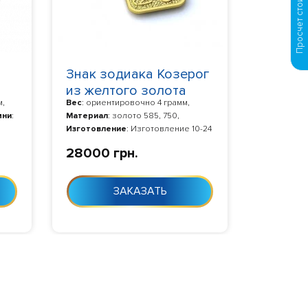
Знак зодиака Козерог
из желтого золота
м,
Вес
: ориентировочно 4 грамм,
73
0035
мни
:
Материал
: золото 585, 750,
Изготовление
: Изготовление 10-24
0-24
дня с момента заказа
28000 грн.
ЗАКАЗАТЬ