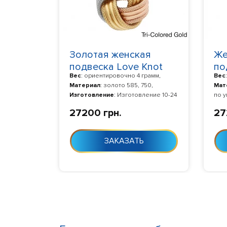
Золотая женская
Же
подвеска Love Knot
по
Вес
: ориентировочно 4 грамм,
Вес
120041
He
Материал
: золото 585, 750,
Мат
Изготовление
: Изготовление 10-24
по 
дня с момента заказа
Изг
27200 грн.
27
дня 
ЗАКАЗАТЬ