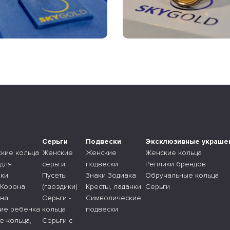
а
Серьги
Подвески
Эксклюзивные украше
ские кольца
Женские
Женские
Женские кольца
 для
серьги
подвески
Реплики брендов
ки
Пусеты
Знаки Зодиака
Обручальные кольца
 Корона
(гвоздики)
Кресты, ладанки
Серьги
 на
Серьги -
Символические
ие ребенка
кольца
подвески
е кольца,
Серьги с