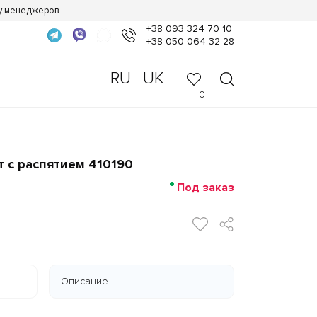
 у менеджеров
+38 093 324 70 10
+38 050 064 32 28
RU
UK
|
0
 с распятием 410190
Под заказ
Описание