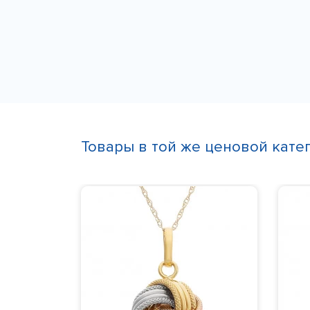
Товары в той же ценовой кате
ый
ятия
 грамм,
750,
Камни
:
ление 10-24