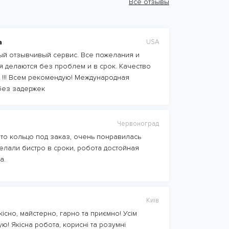
Все отзывы
а
USA
й отзывчивый сервис. Все пожелания и
 делаются без проблем и в срок. Качество
 !!! Всем рекомендую! Международная
без задержек
Червоноград
то кольцо под заказ, очень понравилась
елали бистро в сроки, робота достойная
а.
Київ
існо, майстерно, гарно та приємно! Усім
ю! Якісна робота, корисні та розумні