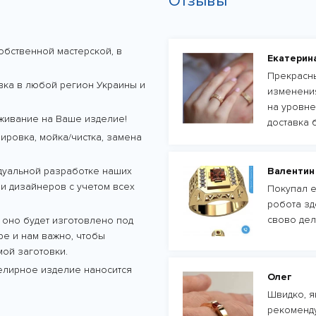
Отзывы
обственной мастерской, в
Екатерин
Прекрасны
авка в любой регион Украины и
изменения
на уровне
живание на Ваше изделие!
доставка 
ровка, мойка/чистка, замена
дуальной разработке наших
Валентин
и дизайнеров с учетом всех
Покупал е
робота зд
свово дел
 оно будет изготовлено под
тре и нам важно, чтобы
ой заготовки.
велирное изделие наносится
Олег
Швидко, як
рекоменду