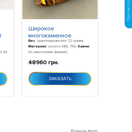
Широкое
i
многокаменное
Вес
: ориентировочно 7,2 грамм,
женское кольцо 367-
Материал
: золото 585, 750,
Камни
:
КЕ
0-24
по умолчанию фианит,
Изготовление
: Изготовление 10-24
48960 грн.
дня с момента заказа
ЗАКАЗАТЬ
Больше фото