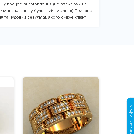
ції у процесі виготовлення (не зважаючи на
итання клієнтів у будь який час дня))) Приємне
я та чудовий результат, якого очікує клієнт.
Просчет стоимости по фото