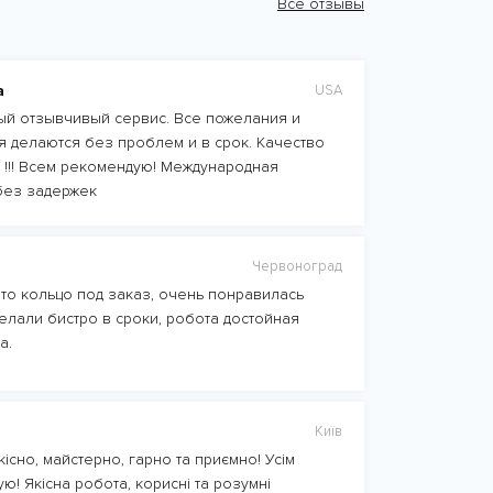
Все отзывы
а
USA
й отзывчивый сервис. Все пожелания и
 делаются без проблем и в срок. Качество
 !!! Всем рекомендую! Международная
без задержек
Червоноград
то кольцо под заказ, очень понравилась
елали бистро в сроки, робота достойная
а.
Київ
існо, майстерно, гарно та приємно! Усім
ю! Якісна робота, корисні та розумні