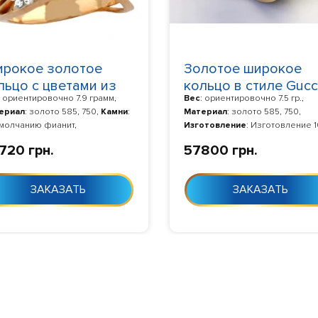
рокое золотое
Золотое широкое
льцо с цветами из
кольцо в стиле Gucc
: ориентировочно 7.9 грамм,
Вес
: ориентировочно 7.5 гр.,
мней 100730
2154017
ериал
: золото 585, 750,
Камни
:
Материал
: золото 585, 750,
умолчанию фианит,
Изготовление
: Изготовление 1
отовление
: Изготовление 10-24
дня с момента заказа
720 грн.
57800 грн.
с момента заказа
ЗАКАЗАТЬ
ЗАКАЗАТЬ