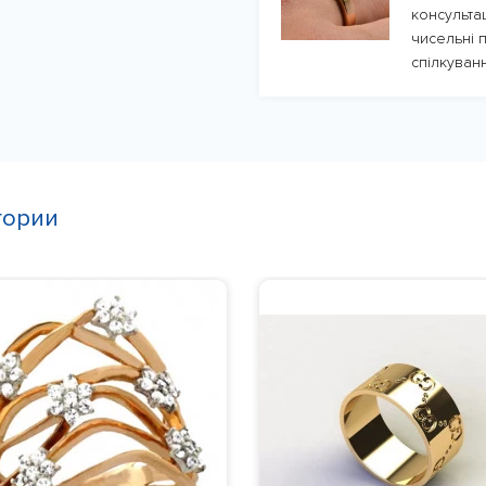
консульта
чисельні п
спілкуванн
гории