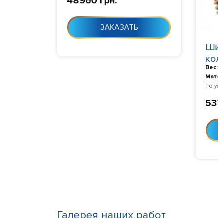
48960 грн.
дня с момента заказа
ЗАКАЗАТЬ
Ши
ко
Вес
ка
Мат
по 
Изг
53
дня 
Галерея наших работ