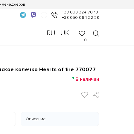
 у менеджеров
+38 093 324 70 10
+38 050 064 32 28
RU
UK
|
0
ское колечко Hearts of fire 770077
В наличии
Описание