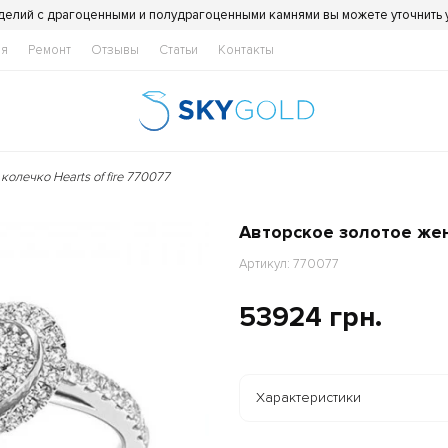
делий с драгоценными и полудрагоценными камнями вы можете уточнить
ия
Ремонт
Отзывы
Статьи
Контакты
олечко Hearts of fire 770077
Авторское золотое жен
Артикул: 770077
53924 грн.
Характеристики