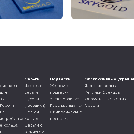
а
Серьги
Подвески
Эксклюзивные украше
ские кольца
Женские
Женские
Женские кольца
 для
серьги
подвески
Реплики брендов
ки
Пусеты
Знаки Зодиака
Обручальные кольца
 Корона
(гвоздики)
Кресты, ладанки
Серьги
 на
Серьги -
Символические
ие ребенка
кольца
подвески
е кольца,
Серьги с
и
жемчугом