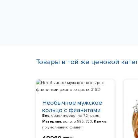
Товары в той же ценовой кате
Необычное мужское
кольцо с фианитами
Вес
: ориентировочно 7.2 грамм,
разного цвета 3162
Материал
: золото 585, 750,
Камни
:
по умолчанию фианит,
Изготовление
: Изготовление 10-24