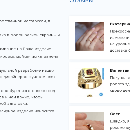
Отзывы
обственной мастерской, в
Екатерин
Прекрасны
авка в любой регион Украины и
изменения
на уровне
живание на Ваше изделие!
доставка 
ровка, мойка/чистка, замена
дуальной разработке наших
Валентин
и дизайнеров с учетом всех
Покупал е
робота зд
свово дел
 оно будет изготовлено под
тре и нам важно, чтобы
ой заготовки.
велирное изделие наносится
Олег
Швидко, як
рекоменду