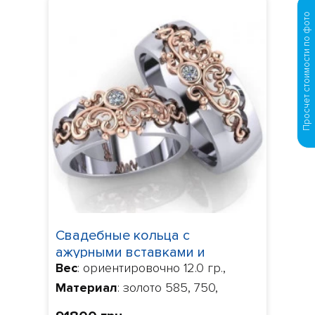
Просчет стоимости по фото
Свадебные кольца с
ажурными вставками и
Вес
: ориентировочно 12.0 гр.,
бриллиантами 230204
Материал
: золото 585, 750,
Камни
: бриллианты 0.058 ct.